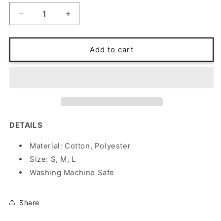
Decrease
Increase
quantity
quantity
for
for
Dog
Dog
Add to cart
Silver
Silver
Jacket
Jacket
DETAILS
Material: Cotton, Polyester
Size: S, M, L
Washing Machine Safe
Share