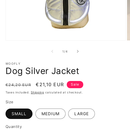
Open
O
media
m
1
2
of
1
/
4
in
in
modal
m
WOOFLY
Dog Silver Jacket
Regular
Sale
€21,10 EUR
Sale
€24,20 EUR
price
price
Taxes included.
Shipping
calculated at checkout.
Size
SMALL
MEDIUM
LARGE
Quantity
Quantity